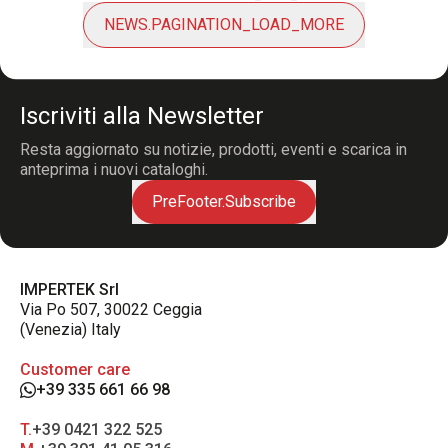
NEWS.PAGINATION_LOAD_MORE
Iscriviti alla Newsletter
Resta aggiornato su notizie, prodotti, eventi e scarica in
anteprima i nuovi cataloghi.
PreFooter.Subscribe
IMPERTEK Srl
Via Po 507, 30022 Ceggia
(Venezia) Italy
Customer care
+39 335 661 66 98
T.
+39 0421 322 525