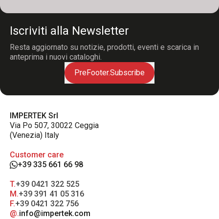
Iscriviti alla Newsletter
Resta aggiornato su notizie, prodotti, eventi e scarica in
anteprima i nuovi cataloghi.
PreFooter.Subscribe
IMPERTEK Srl
Via Po 507, 30022 Ceggia
(Venezia) Italy
Customer care
+39 335 661 66 98
T.
+39 0421 322 525
M.
+39 391 41 05 316
F.
+39 0421 322 756
@.
info@impertek.com