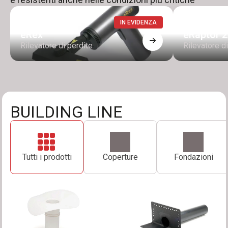
IN EVIDENZA
eRex
eRaptor 2
Rilevatore di perdite
Rilevatore di
BUILDING LINE
Tutti i prodotti
Coperture
Fondazioni