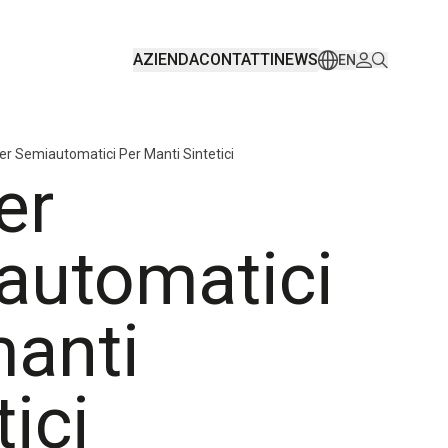
AZIENDA
CONTATTI
NEWS
EN
ter Semiautomatici Per Manti Sintetici
er
automatici
manti
tici