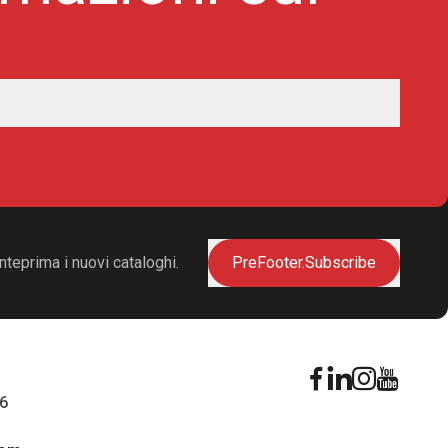
nteprima i nuovi cataloghi.
PreFooter.Subscribe
16