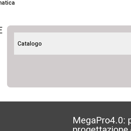
matica
E
Catalogo
Building Line 2024 IT-EN
MegaPro4.0: p
progettazione 