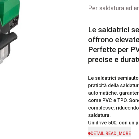
Per saldatura ad ar
Le saldatrici 
offrono elevat
Perfette per P
precise e durat
Le saldatrici semiauto
praticità della saldatu
automatiche, garantend
come PVC e TPO. Sono id
complesse, riducendo l
saldatura.

Unidrive 500, con un pe
DETAIL.READ_MORE