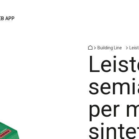
B APP
Building Line
Leis
Leist
semi
per 
sinte