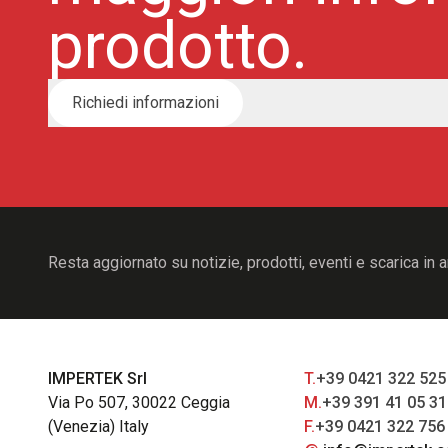
prodotto.
Richiedi informazioni
Resta aggiornato su notizie, prodotti, eventi e scarica in a
IMPERTEK Srl
T.
+39 0421 322 525
Via Po 507, 30022 Ceggia
M.
+39 391 41 05 3
(Venezia) Italy
F.
+39 0421 322 756