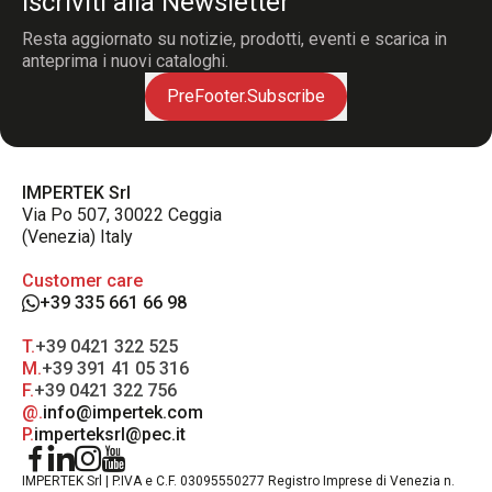
Iscriviti alla Newsletter
Resta aggiornato su notizie, prodotti, eventi e scarica in
anteprima i nuovi cataloghi.
PreFooter.Subscribe
IMPERTEK Srl
Via Po 507, 30022 Ceggia
(Venezia) Italy
Customer care
+39 335 661 66 98
T.
+39 0421 322 525
M.
+39 391 41 05 316
F.
+39 0421 322 756
@.
info@impertek.com
P.
imperteksrl@pec.it
IMPERTEK Srl | P.IVA e C.F. 03095550277 Registro Imprese di Venezia n.