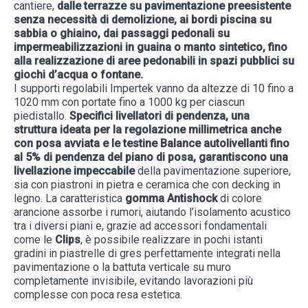
cantiere,
dalle terrazze su pavimentazione preesistente
senza necessità di demolizione, ai bordi piscina su
sabbia o ghiaino, dai passaggi pedonali su
impermeabilizzazioni in guaina o manto sintetico, fino
alla realizzazione di aree pedonabili in spazi pubblici su
giochi d’acqua o fontane.
I supporti regolabili Impertek vanno da altezze di 10 fino a
1020 mm con portate fino a 1000 kg per ciascun
piedistallo.
Specifici livellatori di pendenza, una
struttura ideata per la regolazione millimetrica anche
con posa avviata e le testine Balance autolivellanti fino
al 5% di pendenza del piano di posa, garantiscono una
livellazione impeccabile
della pavimentazione superiore,
sia con piastroni in pietra e ceramica che con decking in
legno. La caratteristica
gomma Antishock
di colore
arancione assorbe i rumori, aiutando l’isolamento acustico
tra i diversi piani e, grazie ad accessori fondamentali
come le
Clips
, è possibile realizzare in pochi istanti
gradini in piastrelle di gres perfettamente integrati nella
pavimentazione o la battuta verticale su muro
completamente invisibile, evitando lavorazioni più
complesse con poca resa estetica.