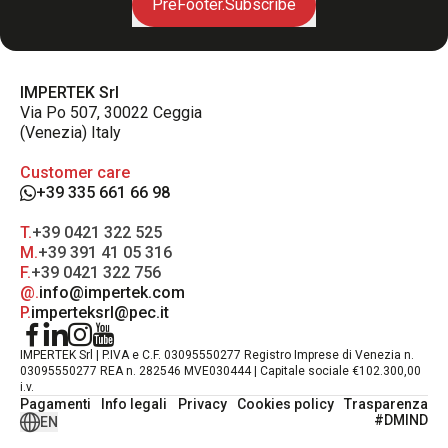
PreFooter.Subscribe
IMPERTEK Srl
Via Po 507, 30022 Ceggia
(Venezia) Italy
Customer care
+39 335 661 66 98
T.
+39 0421 322 525
M.
+39 391 41 05 316
F.
+39 0421 322 756
@.
info@impertek.com
P.
imperteksrl@pec.it
IMPERTEK Srl | P.IVA e C.F. 03095550277 Registro Imprese di Venezia n.
03095550277 REA n. 282546 MVE030444 | Capitale sociale €102.300,00
i.v.
Pagamenti
Info legali
Privacy
Cookies policy
Trasparenza
#DMIND
EN