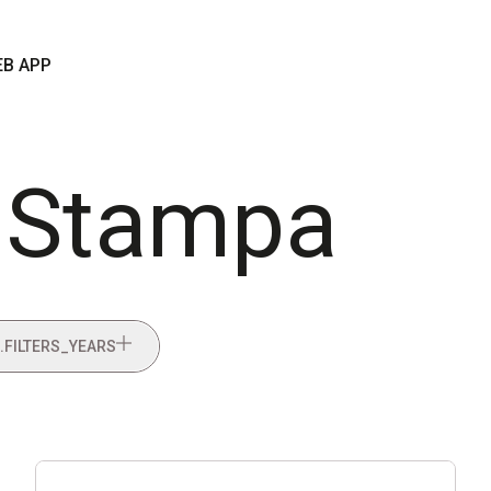
B APP
 Stampa
.FILTERS_YEARS