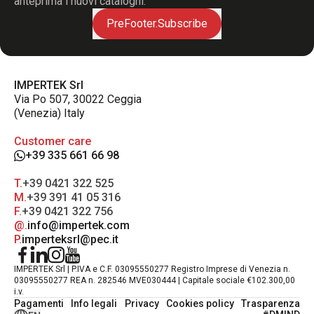
anteprima i nuovi cataloghi.
PreFooter.Subscribe
IMPERTEK Srl
Via Po 507, 30022 Ceggia
(Venezia) Italy
Customer care
+39 335 661 66 98
T.
+39 0421 322 525
M.
+39 391 41 05 316
F.
+39 0421 322 756
@.
info@impertek.com
P.
imperteksrl@pec.it
IMPERTEK Srl | P.IVA e C.F. 03095550277 Registro Imprese di Venezia n.
03095550277 REA n. 282546 MVE030444 | Capitale sociale €102.300,00
i.v.
Pagamenti
Info legali
Privacy
Cookies policy
Trasparenza