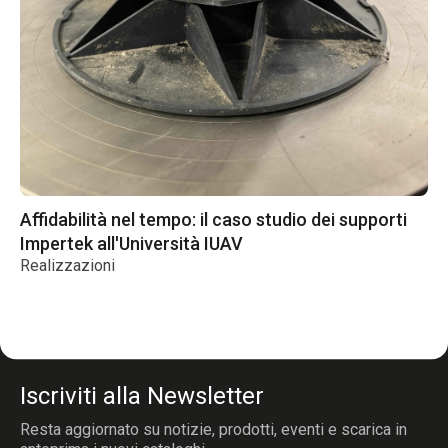
Re
Affidabilità nel tempo: il caso studio dei supporti
Impertek all'Università IUAV
Realizzazioni
Iscriviti alla Newsletter
Resta aggiornato su notizie, prodotti, eventi e scarica in