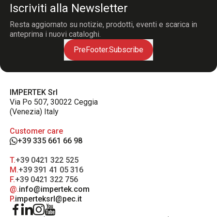
Iscriviti alla Newsletter
Resta aggiornato su notizie, prodotti, eventi e scarica in
anteprima i nuovi cataloghi.
PreFooter.Subscribe
IMPERTEK Srl
Via Po 507, 30022 Ceggia
(Venezia) Italy
Customer care
+39 335 661 66 98
T.
+39 0421 322 525
M.
+39 391 41 05 316
F.
+39 0421 322 756
@.
info@impertek.com
P.
imperteksrl@pec.it