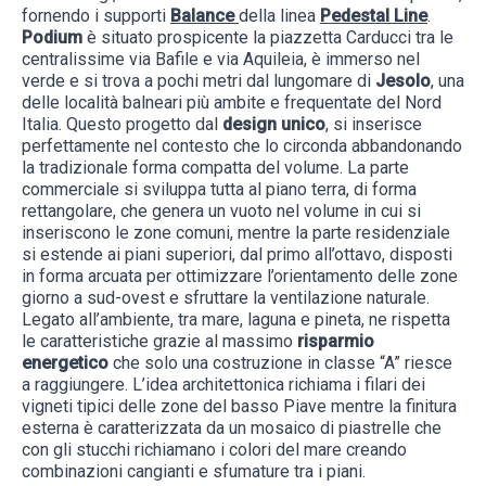
fornendo i supporti
Balance
della linea
Pedestal Line
.
Podium
è situato prospicente la piazzetta Carducci tra le
centralissime via Bafile e via Aquileia, è immerso nel
verde e si trova a pochi metri dal lungomare di
Jesolo
, una
delle località balneari più ambite e frequentate del Nord
Italia. Questo progetto dal
design unico
, si inserisce
perfettamente nel contesto che lo circonda abbandonando
la tradizionale forma compatta del volume. La parte
commerciale si sviluppa tutta al piano terra, di forma
rettangolare, che genera un vuoto nel volume in cui si
inseriscono le zone comuni, mentre la parte residenziale
si estende ai piani superiori, dal primo all’ottavo, disposti
in forma arcuata per ottimizzare l’orientamento delle zone
giorno a sud-ovest e sfruttare la ventilazione naturale.
Legato all’ambiente, tra mare, laguna e pineta, ne rispetta
le caratteristiche grazie al massimo
risparmio
energetico
che solo una costruzione in classe “A” riesce
a raggiungere. L’idea architettonica richiama i filari dei
vigneti tipici delle zone del basso Piave mentre la finitura
esterna è caratterizzata da un mosaico di piastrelle che
con gli stucchi richiamano i colori del mare creando
combinazioni cangianti e sfumature tra i piani.