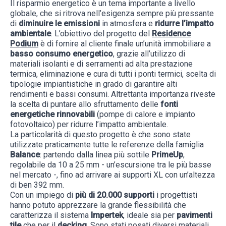
Il risparmio energetico è un tema importante a livello
globale, che si ritrova nell’esigenza sempre più pressante
di
diminuire le emissioni
in atmosfera e
ridurre l’impatto
ambientale
. L’obiettivo del progetto del
Residence
Podium
è di fornire al cliente finale un’unità immobiliare a
basso consumo energetico
, grazie all’utilizzo di
materiali isolanti e di serramenti ad alta prestazione
termica, eliminazione e cura di tutti i ponti termici, scelta di
tipologie impiantistiche in grado di garantire alti
rendimenti e bassi consumi. Altrettanta importanza riveste
la scelta di puntare allo sfruttamento delle
fonti
energetiche rinnovabili
(pompe di calore e impianto
fotovoltaico) per ridurre l’impatto ambientale.
La particolarità di questo progetto è che sono state
utilizzate praticamente tutte le referenze della famiglia
Balance
: partendo dalla linea più sottile
PrimeUp
,
regolabile da 10 a 25 mm - un’escursione tra le più basse
nel mercato -, fino ad arrivare ai supporti XL con un’altezza
di ben 392 mm.
Con un impiego di
più di 20.000 supporti
i progettisti
hanno potuto apprezzare la grande flessibilità che
caratterizza il sistema
Impertek
, ideale sia per
pavimenti
tile
che per il
decking
. Sono stati posati diversi materiali