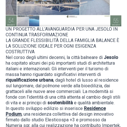
UN PROGETTO ALL’AVANGUARDIA PER UNA JESOLO IN
CONTINUA TRASFORMAZIONE
LA GRANDE FLESSIBILITÀ DELLA FAMIGLIA BALANCE È
LA SOLUZIONE IDEALE PER OGNI ESIGENZA
COSTRUTTIVA
Nel corso degli ultimi decenni, la città balneare di
Jesolo
ha ospitato alcuni dei più importanti studi di architettura
italiani e internazionali. Gli interventi per il turismo di
massa hanno riguardato significativi interventi di
riqualificazione urbana
, dagli hotel di lusso al residence
sul lungomare, dal polmone verde alla bioedilizia, dai
grattaceli alle nuove aree commerciali. La modernità si
fonde con l’identità di una città attenta al cambio degli stili
di vita e ai principi di
sostenibilità
e qualità ambientale.
In questo sviluppo edilizio si inserisce
Residence
Podium
, una residenza collettiva dal design innovativo
firmato dallo studio Elesticospa +3 e promosso da
Numeria sgr, alla cui realizzazione ha contribuito Impertek,