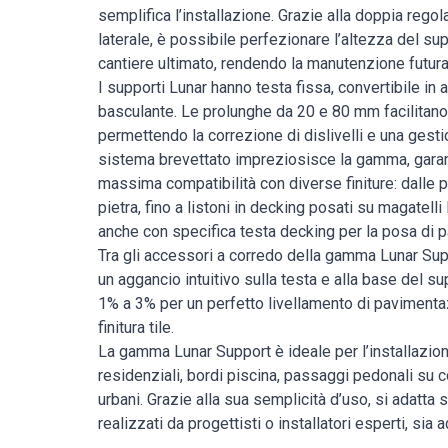
semplifica l’installazione. Grazie alla doppia regol
laterale, è possibile perfezionare l’altezza del su
cantiere ultimato, rendendo la manutenzione futur
I supporti Lunar hanno testa fissa, convertibile in a
basculante. Le prolunghe da 20 e 80 mm facilitano 
permettendo la correzione di dislivelli e una gestio
sistema brevettato impreziosisce la gamma, garan
massima compatibilità con diverse finiture: dalle pi
pietra, fino a listoni in decking posati su magatelli
anche con specifica testa decking per la posa di p
Tra gli accessori a corredo della gamma Lunar Supp
un aggancio intuitivo sulla testa e alla base del su
1% a 3% per un perfetto livellamento di paviment
finitura tile.
La gamma Lunar Support è ideale per l’installazion
residenziali, bordi piscina, passaggi pedonali su c
urbani. Grazie alla sua semplicità d’uso, si adatta s
realizzati da progettisti o installatori esperti, sia 