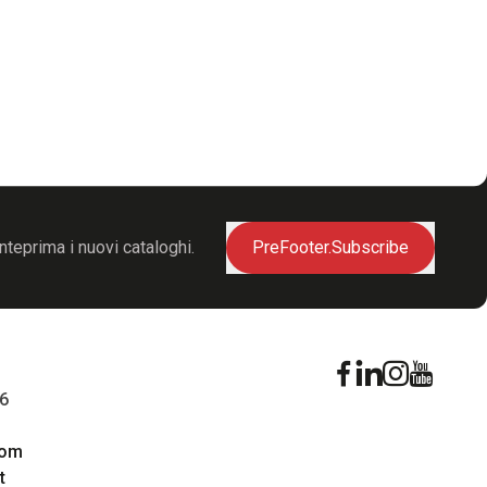
nteprima i nuovi cataloghi.
PreFooter.Subscribe
16
com
t