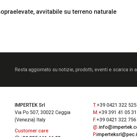
opraelevate, avvitabile su terreno naturale
Resta aggiornato su notizie, prodotti, eventi e scarica in a
IMPERTEK Srl
T.
+39 0421 322 525
Via Po 507, 30022 Ceggia
M.
+39 391 41 05 3
(Venezia) Italy
F.
+39 0421 322 756
@.
info@impertek.
Customer care
P.
imperteksrl@pec.i