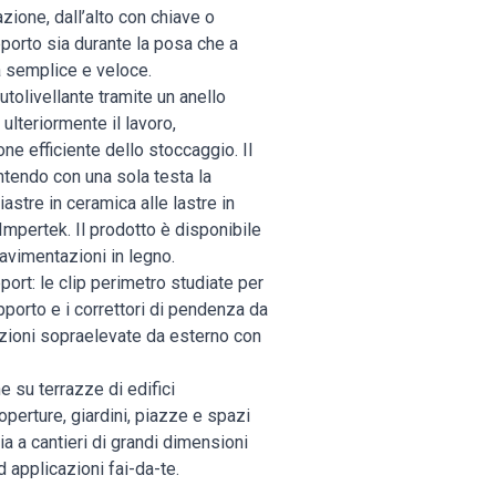
azione, dall’alto con chiave o
pporto sia durante la posa che a
a semplice e veloce.
utolivellante tramite un anello
ulteriormente il lavoro,
ne efficiente dello stoccaggio. Il
tendo con una sola testa la
astre in ceramica alle lastre in
 Impertek. Il prodotto è disponibile
avimentazioni in legno.
ort: le clip perimetro studiate per
pporto e i correttori di pendenza da
azioni sopraelevate da esterno con
e su terrazze di edifici
operture, giardini, piazze e spazi
ia a cantieri di grandi dimensioni
ad applicazioni fai-da-te.