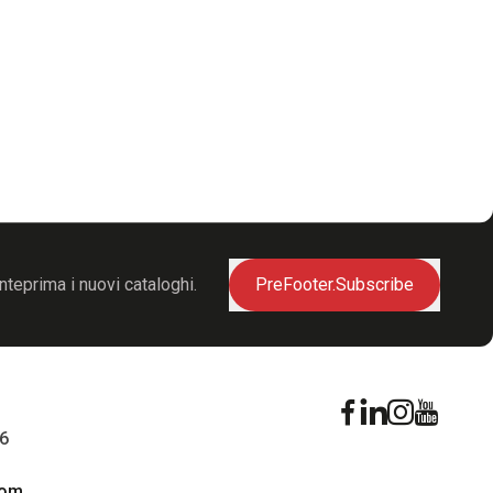
nteprima i nuovi cataloghi.
PreFooter.Subscribe
16
com