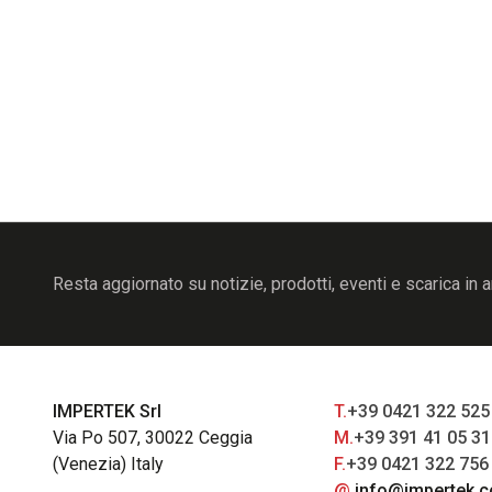
Resta aggiornato su notizie, prodotti, eventi e scarica in a
IMPERTEK Srl
T.
+39 0421 322 525
Via Po 507, 30022 Ceggia
M.
+39 391 41 05 3
(Venezia) Italy
F.
+39 0421 322 756
@.
info@impertek.