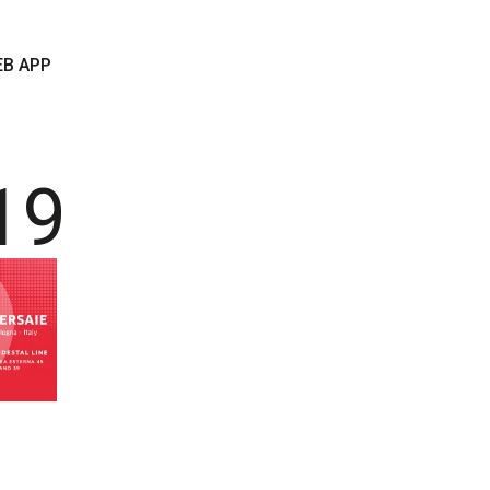
B APP
19