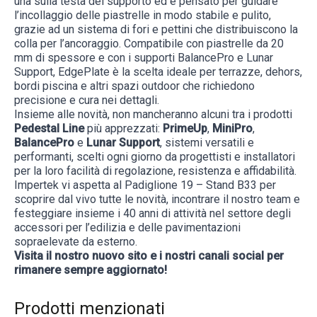
una sulla testa del supporto ed è pensato per guidare
l’incollaggio delle piastrelle in modo stabile e pulito,
grazie ad un sistema di fori e pettini che distribuiscono la
colla per l’ancoraggio. Compatibile con piastrelle da 20
mm di spessore e con i supporti BalancePro e Lunar
Support, EdgePlate è la scelta ideale per terrazze, dehors,
bordi piscina e altri spazi outdoor che richiedono
precisione e cura nei dettagli.
Insieme alle novità, non mancheranno alcuni tra i prodotti
Pedestal Line
più apprezzati:
PrimeUp
,
MiniPro
,
BalancePro
e
Lunar Support
, sistemi versatili e
performanti, scelti ogni giorno da progettisti e installatori
per la loro facilità di regolazione, resistenza e affidabilità.
Impertek vi aspetta al Padiglione 19 – Stand B33 per
scoprire dal vivo tutte le novità, incontrare il nostro team e
festeggiare insieme i 40 anni di attività nel settore degli
accessori per l’edilizia e delle pavimentazioni
sopraelevate da esterno.
Visita il nostro nuovo sito e i nostri canali social per
rimanere sempre aggiornato!
Prodotti menzionati