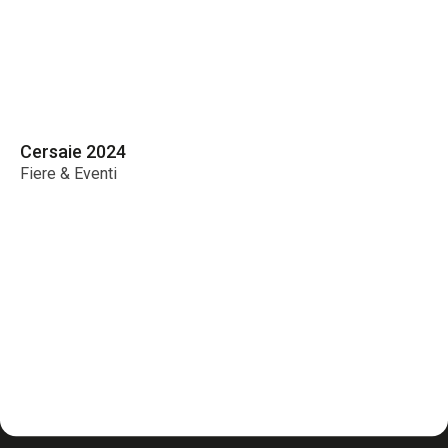
Cersaie 2024
Ce
Fiere & Eventi
Fi