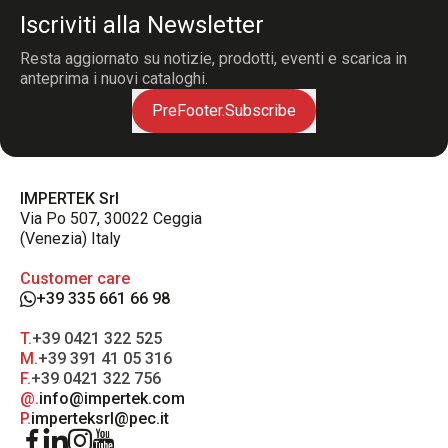
Iscriviti alla Newsletter
Resta aggiornato su notizie, prodotti, eventi e scarica in
anteprima i nuovi cataloghi.
PreFooter.Subscribe
IMPERTEK Srl
Via Po 507, 30022 Ceggia
(Venezia) Italy
Customer care
+39 335 661 66 98
T.
+39 0421 322 525
M.
+39 391 41 05 316
F.
+39 0421 322 756
@.
info@impertek.com
P.
imperteksrl@pec.it