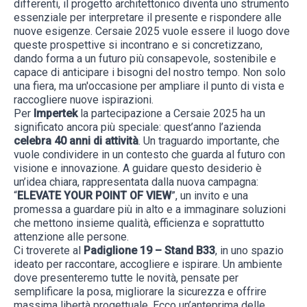
differenti, il progetto architettonico diventa uno strumento
essenziale per interpretare il presente e rispondere alle
nuove esigenze. Cersaie 2025 vuole essere il luogo dove
queste prospettive si incontrano e si concretizzano,
dando forma a un futuro più consapevole, sostenibile e
capace di anticipare i bisogni del nostro tempo. Non solo
una fiera, ma un'occasione per ampliare il punto di vista e
raccogliere nuove ispirazioni.
Per
Impertek
la partecipazione a Cersaie 2025 ha un
significato ancora più speciale: quest’anno l’azienda
celebra 40 anni di attività
. Un traguardo importante, che
vuole condividere in un contesto che guarda al futuro con
visione e innovazione. A guidare questo desiderio è
un’idea chiara, rappresentata dalla nuova campagna:
“
ELEVATE YOUR POINT OF VIEW
”, un invito e una
promessa a guardare più in alto e a immaginare soluzioni
che mettono insieme qualità, efficienza e soprattutto
attenzione alle persone.
Ci troverete al
Padiglione 19 – Stand B33
, in uno spazio
ideato per raccontare, accogliere e ispirare. Un ambiente
dove presenteremo tutte le novità, pensate per
semplificare la posa, migliorare la sicurezza e offrire
massima libertà progettuale. Ecco un’anteprima delle