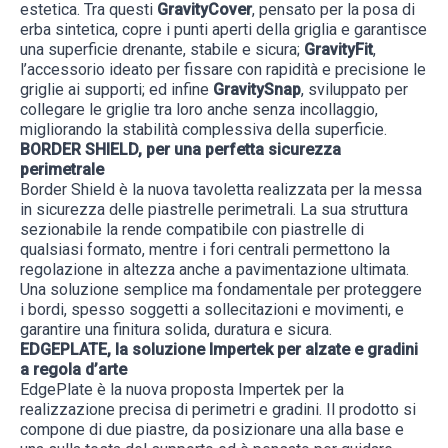
estetica. Tra questi
GravityCover
, pensato per la posa di
erba sintetica, copre i punti aperti della griglia e garantisce
una superficie drenante, stabile e sicura;
GravityFit
,
l’accessorio ideato per fissare con rapidità e precisione le
griglie ai supporti; ed infine
GravitySnap
, sviluppato per
collegare le griglie tra loro anche senza incollaggio,
migliorando la stabilità complessiva della superficie.
BORDER SHIELD, per una perfetta sicurezza
perimetrale
Border Shield è la nuova tavoletta realizzata per la messa
in sicurezza delle piastrelle perimetrali. La sua struttura
sezionabile la rende compatibile con piastrelle di
qualsiasi formato, mentre i fori centrali permettono la
regolazione in altezza anche a pavimentazione ultimata.
Una soluzione semplice ma fondamentale per proteggere
i bordi, spesso soggetti a sollecitazioni e movimenti, e
garantire una finitura solida, duratura e sicura.
EDGEPLATE, la soluzione Impertek per alzate e gradini
a regola d’arte
EdgePlate è la nuova proposta Impertek per la
realizzazione precisa di perimetri e gradini. Il prodotto si
compone di due piastre, da posizionare una alla base e