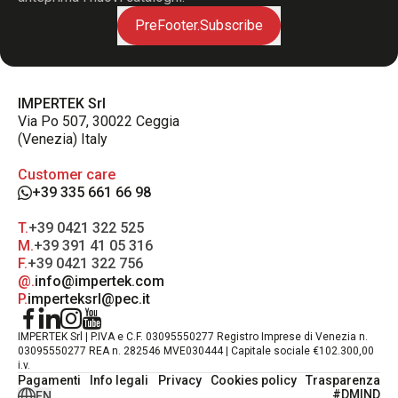
PreFooter.Subscribe
IMPERTEK Srl
Via Po 507, 30022 Ceggia
(Venezia) Italy
Customer care
+39 335 661 66 98
T.
+39 0421 322 525
M.
+39 391 41 05 316
F.
+39 0421 322 756
@.
info@impertek.com
P.
imperteksrl@pec.it
IMPERTEK Srl | P.IVA e C.F. 03095550277 Registro Imprese di Venezia n.
03095550277 REA n. 282546 MVE030444 | Capitale sociale €102.300,00
i.v.
Pagamenti
Info legali
Privacy
Cookies policy
Trasparenza
#DMIND
EN