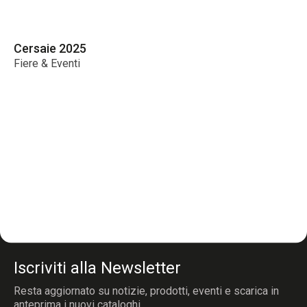
Cersaie 2025
Ce
Fiere & Eventi
Fi
Iscriviti alla Newsletter
Resta aggiornato su notizie, prodotti, eventi e scarica in
anteprima i nuovi cataloghi.