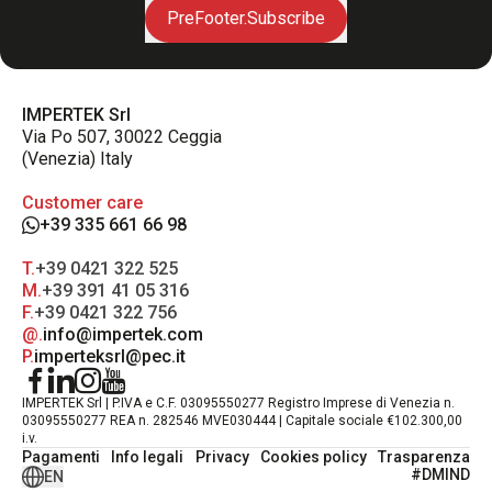
PreFooter.Subscribe
IMPERTEK Srl
Via Po 507, 30022 Ceggia
(Venezia) Italy
Customer care
+39 335 661 66 98
T.
+39 0421 322 525
M.
+39 391 41 05 316
F.
+39 0421 322 756
@.
info@impertek.com
P.
imperteksrl@pec.it
IMPERTEK Srl | P.IVA e C.F. 03095550277 Registro Imprese di Venezia n.
03095550277 REA n. 282546 MVE030444 | Capitale sociale €102.300,00
i.v.
Pagamenti
Info legali
Privacy
Cookies policy
Trasparenza
#DMIND
EN