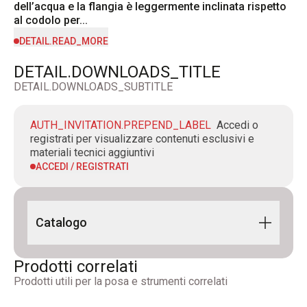
dell’acqua e la flangia è leggermente inclinata rispetto 
al codolo per...
DETAIL.READ_MORE
DETAIL.DOWNLOADS_TITLE
DETAIL.DOWNLOADS_SUBTITLE
AUTH_INVITATION.PREPEND_LABEL
Accedi o
registrati per visualizzare contenuti esclusivi e
materiali tecnici aggiuntivi
ACCEDI / REGISTRATI
Catalogo
Building Line 2024 IT-EN
Prodotti correlati
Prodotti utili per la posa e strumenti correlati