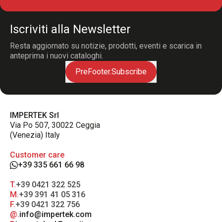
Iscriviti alla Newsletter
Resta aggiornato su notizie, prodotti, eventi e scarica in
anteprima i nuovi cataloghi.
PreFooter.Subscribe
IMPERTEK Srl
Via Po 507, 30022 Ceggia
(Venezia) Italy
Customer care
+39 335 661 66 98
T.
+39 0421 322 525
M.
+39 391 41 05 316
F.
+39 0421 322 756
@.
info@impertek.com