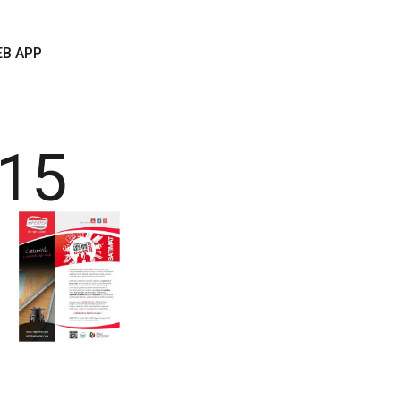
B APP
15