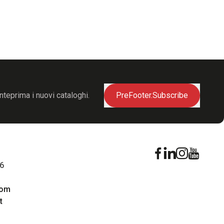
nteprima i nuovi cataloghi.
PreFooter.Subscribe
16
com
t