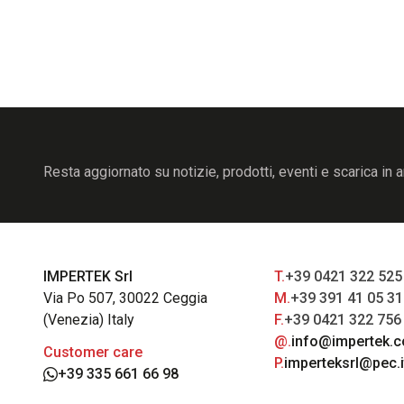
Resta aggiornato su notizie, prodotti, eventi e scarica in a
IMPERTEK Srl
T.
+39 0421 322 525
Via Po 507, 30022 Ceggia
M.
+39 391 41 05 3
(Venezia) Italy
F.
+39 0421 322 756
@.
info@impertek.
Customer care
P.
imperteksrl@pec.i
+39 335 661 66 98