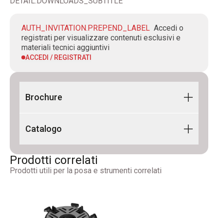
DETAIL.DOWNLOADS_SUBTITLE
AUTH_INVITATION.PREPEND_LABEL
Accedi o
registrati per visualizzare contenuti esclusivi e
materiali tecnici aggiuntivi
ACCEDI / REGISTRATI
Brochure
Flyer Lunar Support 2026_IT-
Catalogo
EN_Dig_Rev02
CATALOGO - PEDESTAL LINE 2026_IT-
Prodotti correlati
EN_Digitale_Rev00
Prodotti utili per la posa e strumenti correlati
Photobook Pedestal Line