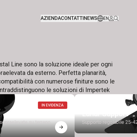
AZIENDA
CONTATTI
NEWS
EN
estal Line sono la soluzione ideale per ogni
aelevata da esterno. Perfetta planarità,
compatibilità con numerose finiture sono le
ontraddistinguono le soluzioni di Impertek
IN EVIDENZA
Lunar Support
 sopraelevate su terreno
Supporto regolabile 25-