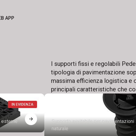
B APP
I supporti fissi e regolabili Ped
tipologia di pavimentazione sopr
massima efficienza logistica e 
principali caratteristiche che c
IN EVIDENZA
DeckoLight
i esterne
Supporto avvitabile per pavimentazioni
naturale