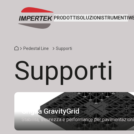
PRODOTTI
SOLUZIONI
STRUMENTI
WE
Pedestal Line
Supporti
Supporti
Griglia GravityGrid
Stabilità, sicurezza e performance per pavimentazion