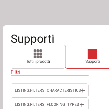
Supporti
Tutti i prodotti
Supporti
Filtri
LISTING.FILTERS_CHARACTERISTICS
Testa Autolivellante
Regolazione con chiave
LISTING.FILTERS_FLOORING_TYPES
Regolazione laterale