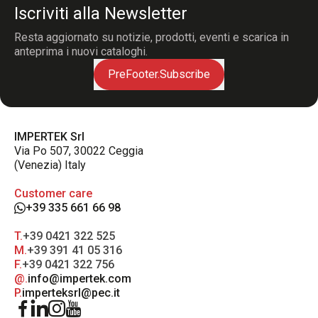
Iscriviti alla Newsletter
Resta aggiornato su notizie, prodotti, eventi e scarica in
anteprima i nuovi cataloghi.
PreFooter.Subscribe
IMPERTEK Srl
Via Po 507, 30022 Ceggia
(Venezia) Italy
Customer care
+39 335 661 66 98
T.
+39 0421 322 525
M.
+39 391 41 05 316
F.
+39 0421 322 756
@.
info@impertek.com
P.
imperteksrl@pec.it