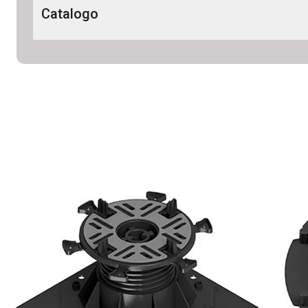
Flyer GravitySystem 2026_IT-EN_Digitale (LQ)
Catalogo
CATALOGO - PEDESTAL LINE 2026_IT-EN_Digitale_
Photobook Pedestal Line