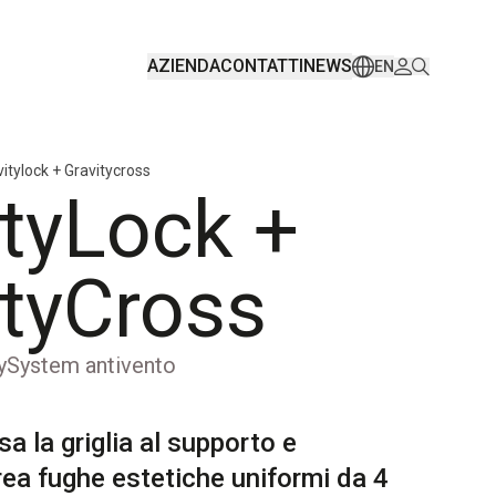
AZIENDA
CONTATTI
NEWS
EN
itylock + Gravitycross
ityLock +
ityCross
tySystem antivento
sa la griglia al supporto e
rea fughe estetiche uniformi da 4