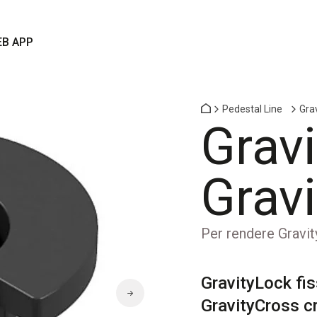
B APP
Pedestal Line
Grav
Grav
Grav
Per rendere Gravi
GravityLock fis
GravityCross c