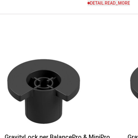
DETAIL.READ_MORE
GravityLock per BalancePro & MiniPro
Gra