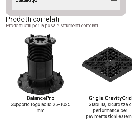
Catalogo
(LQ)
CATALOGO - PEDESTAL LINE 2026_IT-
Prodotti correlati
EN_Digitale_Rev00
Prodotti utili per la posa e strumenti correlati
Photobook Pedestal Line
BalancePro
Griglia GravityGrid
Supporto regolabile 25-1025
Stabilità, sicurezza e
mm
performance per
pavimentazioni ester