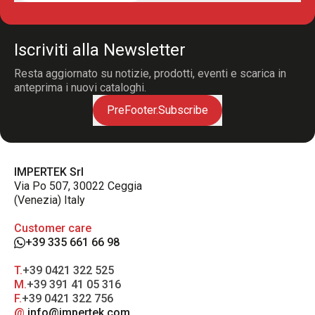
Iscriviti alla Newsletter
Resta aggiornato su notizie, prodotti, eventi e scarica in
anteprima i nuovi cataloghi.
PreFooter.Subscribe
IMPERTEK Srl
Via Po 507, 30022 Ceggia
(Venezia) Italy
Customer care
+39 335 661 66 98
T.
+39 0421 322 525
M.
+39 391 41 05 316
F.
+39 0421 322 756
@.
info@impertek.com