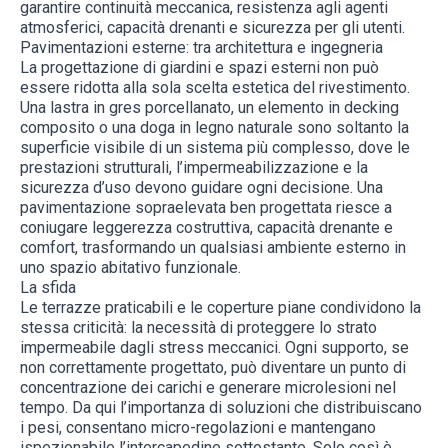
garantire continuità meccanica, resistenza agli agenti
atmosferici, capacità drenanti e sicurezza per gli utenti.
Pavimentazioni esterne: tra architettura e ingegneria
La progettazione di giardini e spazi esterni non può
essere ridotta alla sola scelta estetica del rivestimento.
Una lastra in gres porcellanato, un elemento in decking
composito o una doga in legno naturale sono soltanto la
superficie visibile di un sistema più complesso, dove le
prestazioni strutturali, l’impermeabilizzazione e la
sicurezza d’uso devono guidare ogni decisione. Una
pavimentazione sopraelevata ben progettata riesce a
coniugare leggerezza costruttiva, capacità drenante e
comfort, trasformando un qualsiasi ambiente esterno in
uno spazio abitativo funzionale.
La sfida
Le terrazze praticabili e le coperture piane condividono la
stessa criticità: la necessità di proteggere lo strato
impermeabile dagli stress meccanici. Ogni supporto, se
non correttamente progettato, può diventare un punto di
concentrazione dei carichi e generare microlesioni nel
tempo. Da qui l’importanza di soluzioni che distribuiscano
i pesi, consentano micro-regolazioni e mantengano
ispezionabile l’intercapedine sottostante. Solo così è