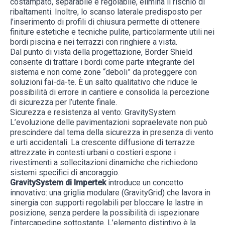
costampato, separabile e regolabile, elimina il rischio di
ribaltamenti. Inoltre, lo scanso laterale predisposto per
l’inserimento di profili di chiusura permette di ottenere
finiture estetiche e tecniche pulite, particolarmente utili nei
bordi piscina e nei terrazzi con ringhiere a vista.
Dal punto di vista della progettazione, Border Shield
consente di trattare i bordi come parte integrante del
sistema e non come zone “deboli” da proteggere con
soluzioni fai-da-te. È un salto qualitativo che riduce le
possibilità di errore in cantiere e consolida la percezione
di sicurezza per l’utente finale.
Sicurezza e resistenza al vento: GravitySystem
L’evoluzione delle pavimentazioni sopraelevate non può
prescindere dal tema della sicurezza in presenza di vento
e urti accidentali. La crescente diffusione di terrazze
attrezzate in contesti urbani o costieri espone i
rivestimenti a sollecitazioni dinamiche che richiedono
sistemi specifici di ancoraggio.
GravitySystem
di Impertek
introduce un concetto
innovativo: una griglia modulare (
GravityGrid)
che lavora in
sinergia con supporti regolabili per bloccare le lastre in
posizione, senza perdere la possibilità di ispezionare
l’intercapedine sottostante. L’elemento distintivo è la