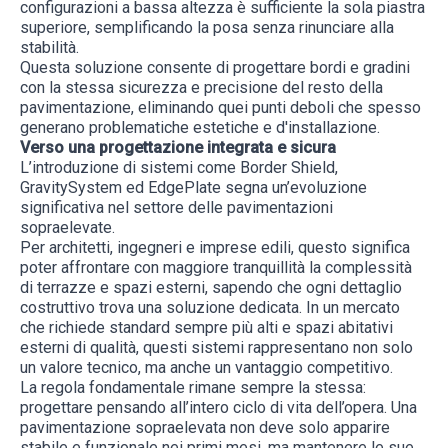
configurazioni a bassa altezza è sufficiente la sola piastra
superiore, semplificando la posa senza rinunciare alla
stabilità.
Questa soluzione consente di progettare bordi e gradini
con la stessa sicurezza e precisione del resto della
pavimentazione, eliminando quei punti deboli che spesso
generano problematiche estetiche e d'installazione.
Verso una progettazione integrata e sicura
L’introduzione di sistemi come Border Shield,
GravitySystem ed EdgePlate segna un’evoluzione
significativa nel settore delle pavimentazioni
sopraelevate.
Per architetti, ingegneri e imprese edili, questo significa
poter affrontare con maggiore tranquillità la complessità
di terrazze e spazi esterni, sapendo che ogni dettaglio
costruttivo trova una soluzione dedicata. In un mercato
che richiede standard sempre più alti e spazi abitativi
esterni di qualità, questi sistemi rappresentano non solo
un valore tecnico, ma anche un vantaggio competitivo.
La regola fondamentale rimane sempre la stessa:
progettare pensando all’intero ciclo di vita dell’opera. Una
pavimentazione sopraelevata non deve solo apparire
stabile e funzionale nei primi mesi, ma mantenere le sue