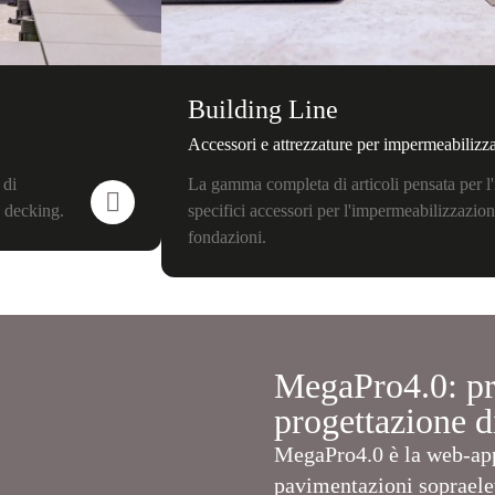
Building Line
Accessori e attrezzature per impermeabilizz
 di
La gamma completa di articoli pensata per l'i
e decking.
specifici accessori per l'impermeabilizzazion
fondazioni.
MegaPro4.0: pr
progettazione d
MegaPro4.0 è la web-app
pavimentazioni sopraelev