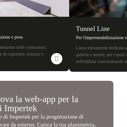
Tunnel Line
azione e posa
Per l'impermeabilizzazione e i
ndustria delle costruzioni:
Linea interamente dedicata a
e di coperture, terrazze e
gallerie e tunnel, per i qual
nell'edilizia convenzionale n
ova la web-app per la
i Impertek
 di Impertek per la progettazione di
ate da esterno. Carica la tua planimetria,