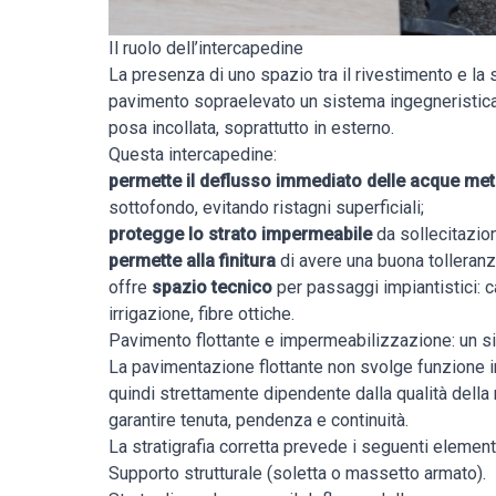
Il ruolo dell’intercapedine
La presenza di uno spazio tra il rivestimento e la s
pavimento sopraelevato un sistema ingegneristica
posa incollata, soprattutto in esterno.
Questa intercapedine:
permette il deflusso immediato delle acque me
sottofondo, evitando ristagni superficiali;
protegge lo strato impermeabile
da sollecitazion
permette alla finitura
di avere una buona tolleranz
offre
spazio tecnico
per passaggi impiantistici: ca
irrigazione, fibre ottiche.
Pavimento flottante e impermeabilizzazione: un si
La pavimentazione flottante non svolge funzione 
quindi strettamente dipendente dalla qualità dell
garantire tenuta, pendenza e continuità.
La stratigrafia corretta prevede i seguenti element
Supporto strutturale (soletta o massetto armato).