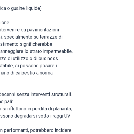
a o guaine liquide).
zione
 intervenire su pavimentazioni
ni, specialmente su terrazze di
ivestimento significherebbe
 danneggiare lo strato impermeabile,
ze di utilizzo o di business.
stabile, si possono posare i
iano di calpestio a norma,
cenni senza interventi strutturali.
cipali:
i riflettono in perdita di planarità;
sono degradarsi sotto i raggi UV
on performanti, potrebbero incidere