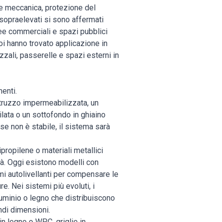
ne meccanica, protezione del
 sopraelevati si sono affermati
ree commerciali e spazi pubblici
poi hanno trovato applicazione in
zzali, passerelle e spazi esterni in
enti.
truzzo impermeabilizzata, un
lata o un sottofondo in ghiaino
base non è stabile, il sistema sarà
lipropilene o materiali metallici
ità. Oggi esistono modelli con
mi autolivellanti per compensare le
e. Nei sistemi più evoluti, i
lluminio o legno che distribuiscono
andi dimensioni.
in legno o WPC, griglie in