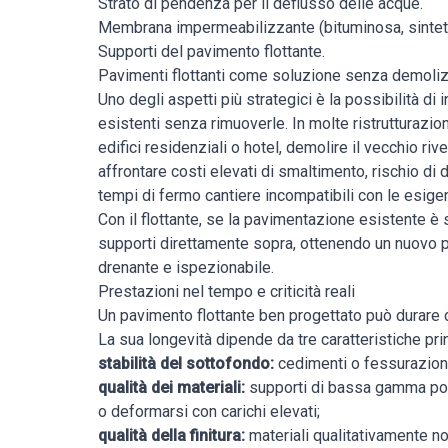
Strato di pendenza per il deflusso delle acque.
Membrana impermeabilizzante (bituminosa, sintetic
Supporti del pavimento flottante.
Pavimenti flottanti come soluzione senza demoli
Uno degli aspetti più strategici è la possibilità di
esistenti senza rimuoverle. In molte ristrutturazio
edifici residenziali o hotel, demolire il vecchio r
affrontare costi elevati di smaltimento, rischio di
tempi di fermo cantiere incompatibili con le esigen
Con il flottante, se la pavimentazione esistente è 
supporti direttamente sopra, ottenendo un nuovo p
drenante e ispezionabile.
Prestazioni nel tempo e criticità reali
Un pavimento flottante ben progettato può durare de
La sua longevità dipende da tre caratteristiche prin
stabilità del sottofondo:
cedimenti o fessurazioni s
qualità dei materiali:
supporti di bassa gamma pos
o deformarsi con carichi elevati;
qualità della finitura:
materiali qualitativamente n