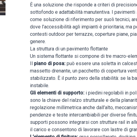
È una soluzione che risponde a criteri di precisio
sottofondo e adattabilità manutentiva. I pavimenti
come soluzione di riferimento per suoli tecnici, a
dove l’accessibilità agli impianti è prioritaria; ma 
contesti outdoor per terrazze, coperture piane, pia
genere.
La struttura di un pavimento flottante
Un sistema flottante si compone di tre macro-elem
Il
piano di posa:
può essere una soletta in calces
massetto drenante, un pacchetto di copertura venti
stabilizzato. È il punto zero della stabilità: se la 
instabile.
Gli elementi di supporto:
i piedini regolabili in po
sono la chiave del rialzo strutturale e della planar
regolazione millimetrica anche dall’alto, meccanis
pendenze e teste intercambiabili per diverse finitur
supporti possono integrarsi con strutture rail in a
il carico e consentono di lavorare con lastre di gr
L’elemento di finitura:
gres porcellanato, decking 