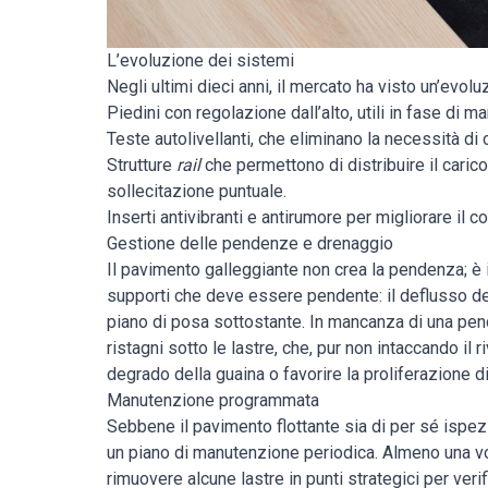
L’evoluzione dei sistemi
Negli ultimi dieci anni, il mercato ha visto un’evol
Piedini con regolazione dall’alto, utili in fase di 
Teste autolivellanti, che eliminano la necessità di 
Strutture
rail
che permettono di distribuire il carico
sollecitazione puntuale.
Inserti antivibranti e antirumore per migliorare il 
Gestione delle pendenze e drenaggio
Il pavimento galleggiante non crea la pendenza; è
supporti che deve essere pendente: il deflusso del
piano di posa sottostante. In mancanza di una pend
ristagni sotto le lastre, che, pur non intaccando il
degrado della guaina o favorire la proliferazione d
Manutenzione programmata
Sebbene il pavimento flottante sia di per sé ispe
un piano di manutenzione periodica. Almeno una volt
rimuovere alcune lastre in punti strategici per verif