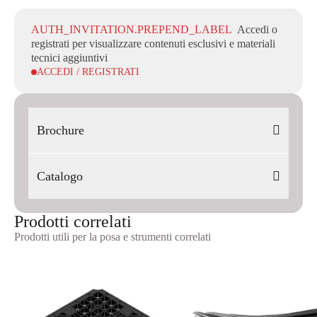
AUTH_INVITATION.PREPEND_LABEL
Accedi o
registrati per visualizzare contenuti esclusivi e materiali
tecnici aggiuntivi
ACCEDI / REGISTRATI
Brochure
Flyer Lunar Support 2026_IT-EN_Dig_Rev02
Catalogo
Photobook Pedestal Line
Prodotti correlati
Prodotti utili per la posa e strumenti correlati
CATALOGO - PEDESTAL LINE 2026_IT-
EN_Digitale_Rev00